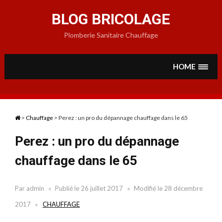
Skip
to
BLOG BRICOLAGE
content
Plomberie Sanitaire Chauffage
HOME
>
Chauffage
>
Perez : un pro du dépannage chauffage dans le 65
Perez : un pro du dépannage
chauffage dans le 65
Par
admin
Publié le
26 juillet 2017
Modifié le
28 décembre
2017
CHAUFFAGE