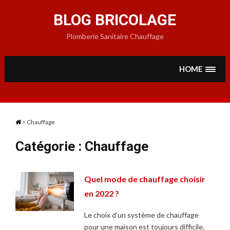
Skip
to
BLOG BRICOLAGE
content
Plomberie Sanitaire Chauffage
HOME
>
Chauffage
Catégorie :
Chauffage
Quel mode de chauffage choisir
en 2022 ?
Le choix d’un système de chauffage
pour une maison est toujours difficile,