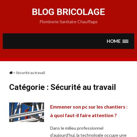
Skip
to
BLOG BRICOLAGE
content
Plomberie Sanitaire Chauffage
HOME
>
Sécurité au travail
Catégorie :
Sécurité au travail
Emmener son pc sur les chantiers :
à quoi faut-il faire attention ?
Dans le milieu professionnel
d’aujourd’hui, la technologie occupe une