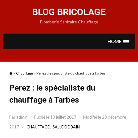
Skip
to
BLOG BRICOLAGE
content
Plomberie Sanitaire Chauffage
HOME
>
Chauffage
>
Perez : le spécialiste du chauffage à Tarbes
Perez : le spécialiste du
chauffage à Tarbes
Par
admin
Publié le
13 juillet 2017
Modifié le
28 décembre
2017
CHAUFFAGE
,
SALLE DE BAIN