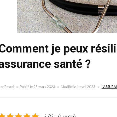
Comment je peux résil
assurance santé ?
Par
Pascal
Publié le
28 mars 2023
Modifié le
1 avril 2023
L'ASSURA
5/5 - (1 vote)