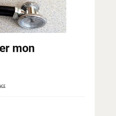
ier mon
NCE